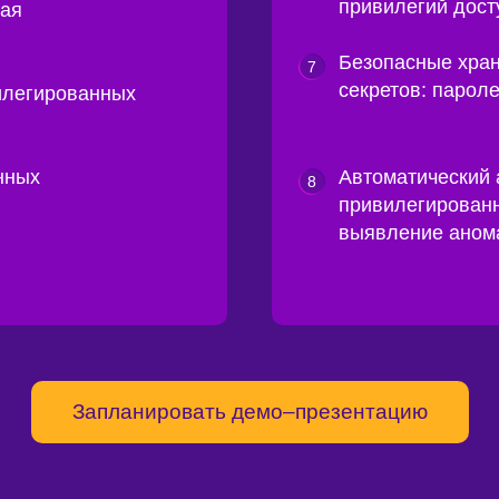
привилегий дост
чая
Безопасные хран
7
секретов: пароле
илегированных
нных
Автоматический 
8
привилегированн
выявление аном
Запланировать демо–презентацию