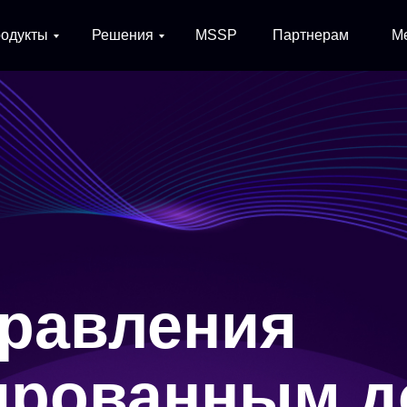
одукты
Решения
MSSP
Партнерам
М
равления
ированным д