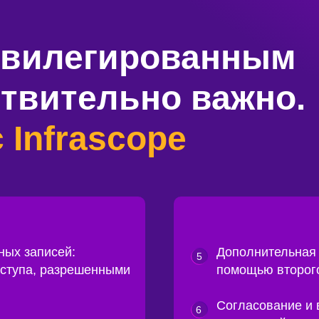
ивилегированным
твительно важно.
 Infrascope
ных записей:
Дополнительная 
5
оступа, разрешенными
помощью второг
Согласование и
6