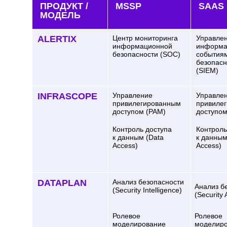
ПРОДУКТ /
MSSP
SAAS
МОДЕЛЬ
ALERTIX
Центр мониторинга
Управле
информационной
информа
безопасности (SOC)
события
безопасн
(SIEM)
INFRASCOPE
Управление
Управле
привилегированным
привиле
доступом (PAM)
доступом
Контроль доступа
Контроль
к данным (Data
к данным
Access)
Access)
DATAPLAN
Анализ безопасности
Анализ б
(Security Intelligence)
(Security 
Ролевое
Ролевое
моделирование
моделир