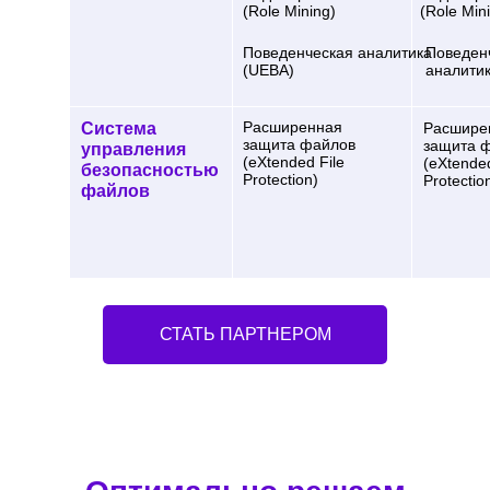
(Role Mining)
(Role Min
Поведенческая аналитика
Поведен
(UEBA)
аналити
Расширенная
Система
Расшире
защита файлов
защита 
управления
(eXtended File
(eXtended
безопасностью
Protection)
Protectio
файлов
СТАТЬ ПАРТНЕРОМ