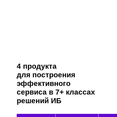
Продукты NGR
Softlab созданы
для MSSP
4 продукта
для построения
эффективного
сервиса в 7+ классах
решений ИБ