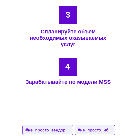
3
Спланируйте объем
необходимых оказываемых
услуг
4
Зарабатывайте по модели MSS
#не_просто_вендор
#не_просто_иб