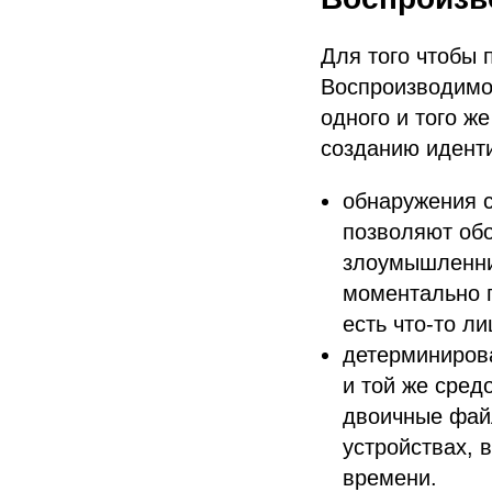
Для того чтобы 
Воспроизводимос
одного и того ж
созданию идент
обнаружения 
позволяют обо
злоумышленник
моментально п
есть что-то л
детерминирова
и той же сред
двоичные фай
устройствах, 
времени.