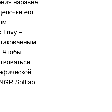
ения наравне
цепочки его
ром
Trivy –
атакованным
. Чтобы
ствоваться
рафической
NGR Softlab,