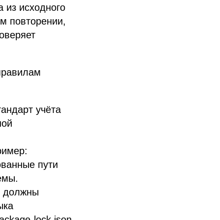
а из исходного
ом повторении,
доверяет
правилам
тандарт учёта
ной
ример:
рованные пути
емы.
и должны
ыка
kage-lock.json,