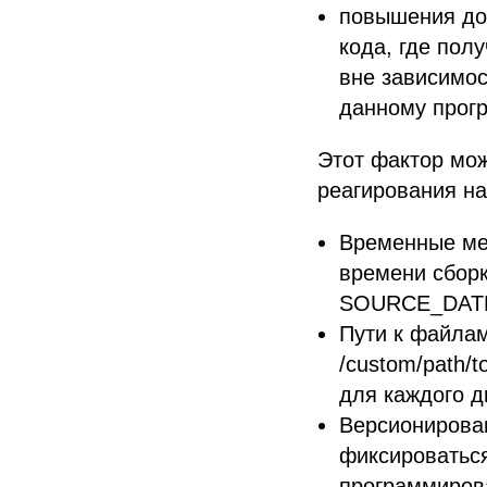
повышения дов
кода, где пол
вне зависимос
данному прог
Этот фактор мо
реагирования на
Временные мет
времени сбор
SOURCE_DAT
Пути к файлам
/custom/path/t
для каждого д
Версионирова
фиксироваться
программирова