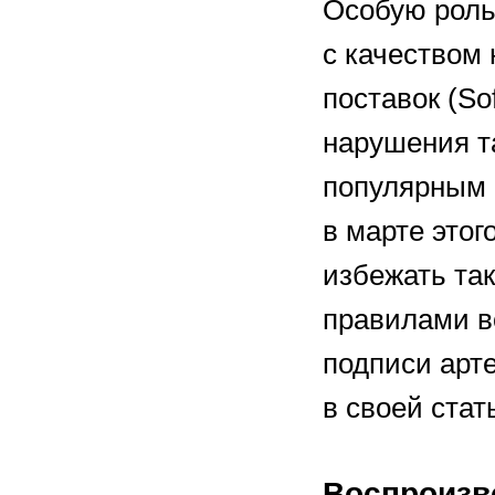
Особую роль
с качеством 
поставок (So
нарушения та
популярным 
в марте этог
избежать та
правилами в
подписи арт
в своей стат
Воспроизв