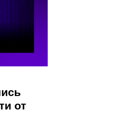
пись
ти от