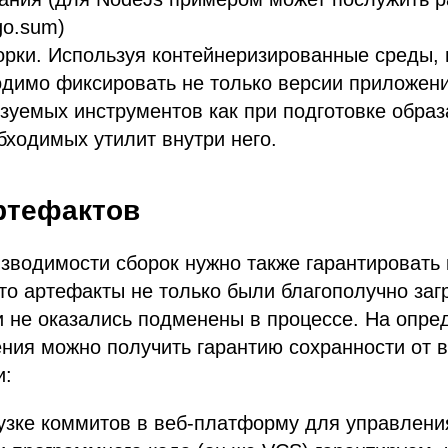
go.sum)
орки. Используя контейнеризированные среды,
одимо фиксировать не только версии приложени
зуемых инструментов как при подготовке образа
бходимых утилит внутри него.
ртефактов
зводимости сборок нужно также гарантировать
то артефакты не только были благополучно заг
и не оказались подменены в процессе. На опр
ния можно получить гарантию сохранности от 
и:
рузке коммитов в веб-платформу для управлени