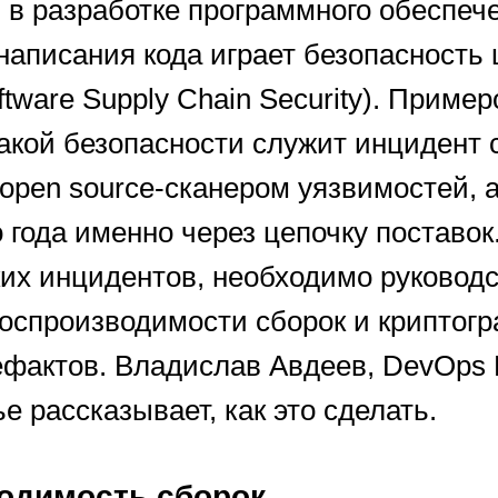
 в разработке программного обеспеч
написания кода играет безопасность 
ftware Supply Chain Security). Приме
кой безопасности служит инцидент с 
open source-сканером уязвимостей, 
о года именно через цепочку поставок
ких инцидентов, необходимо руковод
оспроизводимости сборок и криптог
ефактов. Владислав Авдеев, DevOps 
ье рассказывает, как это сделать.
одимость сборок