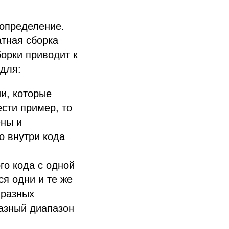
 определение.
атная сборка
борки приводит к
для:
и, которые
сти пример, то
ены и
о внутри кода
го кода с одной
ся одни и те же
 разных
разный диапазон