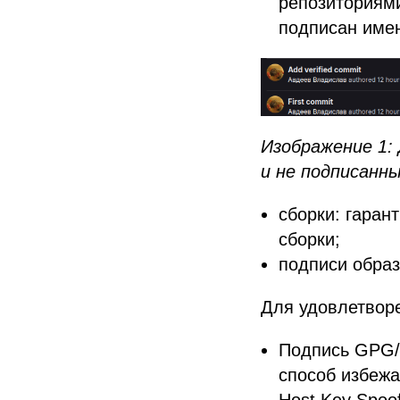
репозиториями
подписан име
Изображение 1:
и не подписанны
сборки: гаран
сборки;
подписи образ
Для удовлетвор
Подпись GPG/
способ избежа