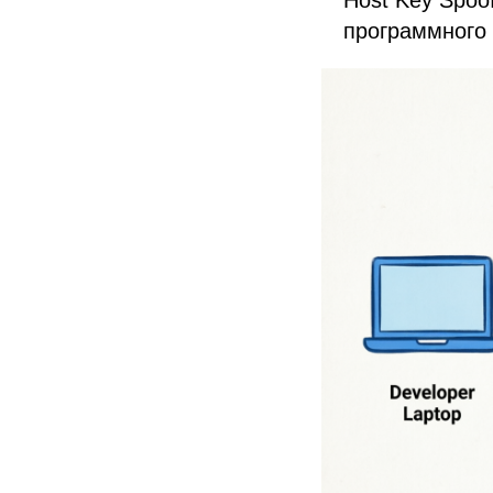
Host Key Spoo
программного к