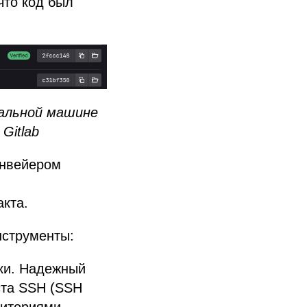
что код был
кальной машине
Gitlab
онвейером
акта.
нструменты:
ки. Надежный
ста SSH (SSH