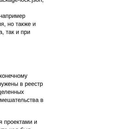
 например
я, но также и
, так и при
 конечному
ружены в реестр
еделенных
вмешательства в
я проектами и