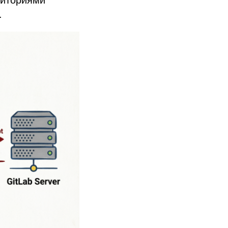
зиториями
.