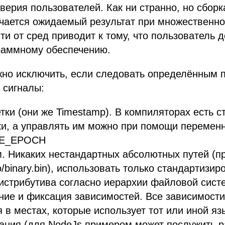
ерия пользователей. Как ни странно, но сборк
учается ожидаемый результат при множественн
ти от сред приводит к тому, что пользователь 
раммному обеспечению.
жно исключить, если следовать определённым 
 сигналы:
ки (они же Timestamp). В компиляторах есть с
ки, а управлять им можно при помощи перемен
E_EPOCH
. Никаких нестандартных абсолютных путей (п
o/binary.bin), использовать только стандартизи
истрибутива согласно иерархии файловой сист
ние и фиксация зависимостей. Все зависимост
 в местах, которые использует тот или иной яз
ния (для NodeJs примером может послужить pac