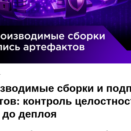
Г
зводимые сборки и под
тов: контроль целостнос
 до деплоя