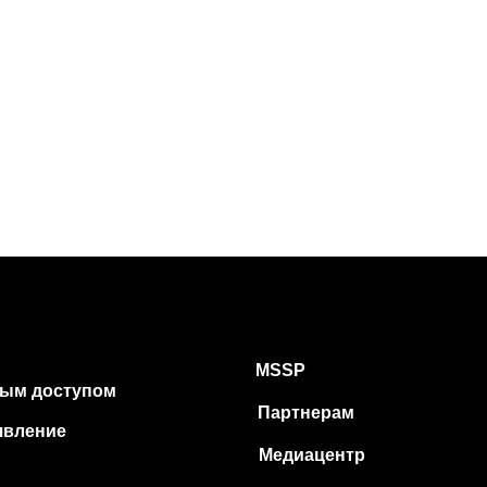
MSSP
ым доступом
Партнерам
ыявление
Медиацентр