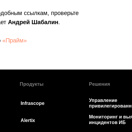
одобным ссылкам, проверьте
ает
Андрей Шабалин
.
о
«Прайм»
Продукты
Решения
Управление
Infrascope
привилегированн
Мониторинг и в
Alertix
инцидентов ИБ