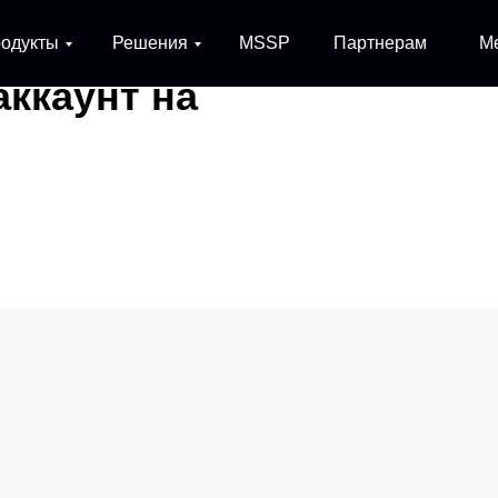
одукты
Решения
MSSP
Партнерам
М
аккаунт на