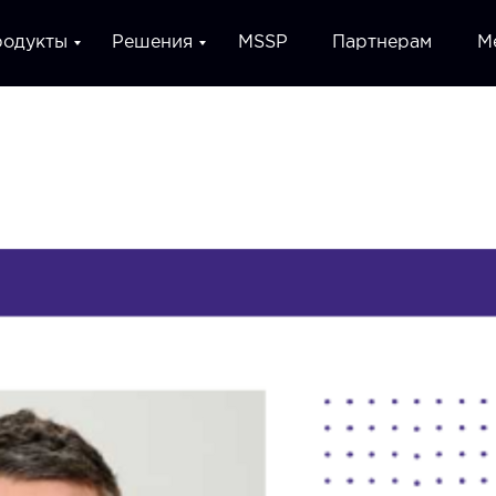
родукты
Решения
MSSP
Партнерам
М