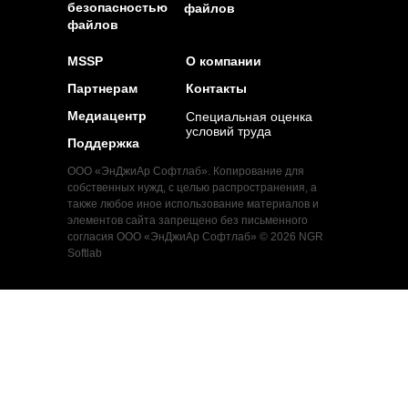
безопасностью
файлов
файлов
MSSP
О компании
Партнерам
Контакты
Медиацентр
Специальная оценка
условий труда
Поддержка
ООО «ЭнДжиАр Софтлаб». Копирование для
собственных нужд, с целью распространения, а
также любое иное использование материалов и
элементов сайта запрещено без письменного
согласия ООО «ЭнДжиАр Софтлаб» © 2026 NGR
Softlab
Телефон:
+7 (495) 269 29 59