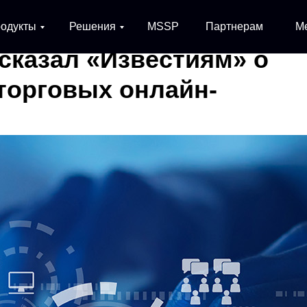
одукты
Решения
MSSP
Партнерам
М
сказал «Известиям» о
торговых онлайн-