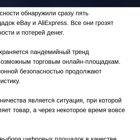
сности обнаружили сразу пять
док eBay и AliExpress. Все они грозят
ости и потерей денег.
охраняется пандемийный тренд
возможным торговым онлайн-площадкам.
онной безопасностью продолжают
истику.
ичества является ситуация, при которой
ляет товар, а через некоторое время вовсе
выбора цифровых площадок в качестве