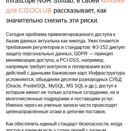
Infrascope NGR Softlab, в своей
колонке
для CISOCLUB
рассказывает, как
значительно снизить эти риски.
Сегодня проблема привилегированного доступа к
базам данных актуальна как никогда. Ужесточаются
требования регуляторов и стандартов: ФЗ-152 диктует
защиту персональных данных, GDPR — принцип
минимизации доступа, а PCI-DSS, например,
напрямую требует контроля и логирования всех
действий с данными банковских карт. Инфраструктура
усложняется, объединяя десятки разнородных СУБД
(Oracle, PostreSQL, MySQL, MS SQL и др.), доступ к
которым имеют не только штатные сотрудники, но и
многочисленные подрядчики и поставщики услуг.
Именно через их учетные записи часто происходят
целенаправленные атаки в цепочке поставок.
Как обеспечить единый стандарт безопасности, когда
доступ к данным есть у сотен людей с разным