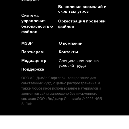
Выявление аномалий и
скрытых угроз
Система
управления
Оркестрация проверки
безопасностью
файлов
файлов
MSSP
О компании
Партнерам
Контакты
Медиацентр
Специальная оценка
условий труда
Поддержка
ООО «ЭнДжиАр Софтлаб». Копирование для
собственных нужд, с целью распространения, а
также любое иное использование материалов и
элементов сайта запрещено без письменного
согласия ООО «ЭнДжиАр Софтлаб» © 2026 NGR
Softlab