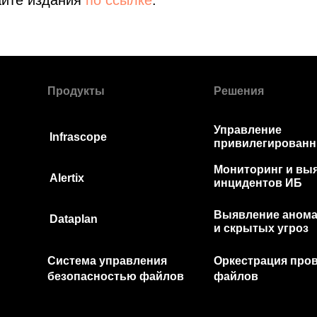
айте издания
по ссылке
.
Продукты
Решения
Управление
Infrascope
привилегированн
Мониторинг и в
Alertix
инцидентов ИБ
Выявление аном
Dataplan
и скрытых угроз
Система управления
Оркестрация про
безопасностью файлов
файлов