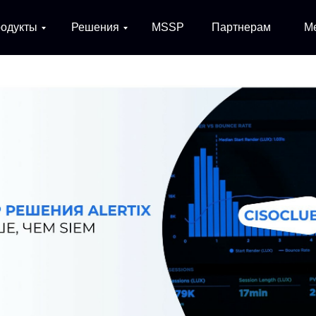
чем SIEM: обзор решения
одукты
Решения
MSSP
Партнерам
М