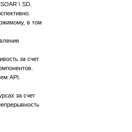
 SOAR \ SD.
оспективно.
ржимому, в том
явление
ивость за счет
омпонентов.
ем API.
урсах за счет
непрерывность
.