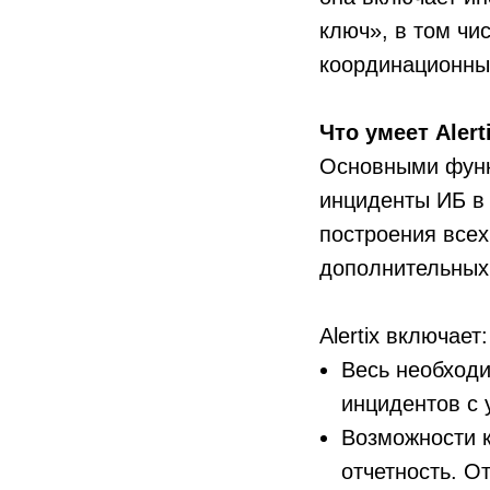
ключ», в том чи
координационны
Что умеет Alert
Основными функ
инциденты ИБ в 
построения все
дополнительных
Alertix включает:
Весь необход
инцидентов с 
Возможности 
отчетность. О