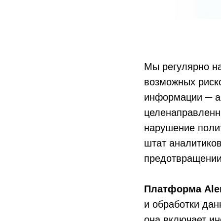
Мы регулярно н
возможных риско
информации ─ ан
целенаправленн
нарушение полит
штат аналитико
предотвращении
Платформа Aler
и обработки дан
она включает и