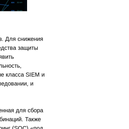
з. Для снижения
едства защиты
явить
льность,
е класса SIEM и
ледовании, и
нная для сбора
бинаций. Также
ринг (SOC) «под