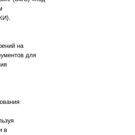
м
КИ).
рений на
рументов для
ния
дования
льзуя
и в