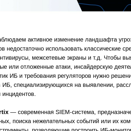
аблюдаем активное изменение ландшафта угро
в недостаточно использовать классические ср
тивирусы, межсетевые экраны и т.д. Чтобы вы
ые или отложенные атаки, инсайдерскую деяте
ик ИБ и требования регуляторов нужно решени
в ИБ, специализирующихся на выявлении, расс
 инцидентов.
tix
— современная SIEM-система, предназначе
ных, поиска нежелательных событий или их ком
нструменты, позволяющие построить ИБ-монито